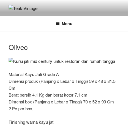
Skip
to
TEAK VINTAGE
Jual Kursi Meja Kayu Jati Restoran / Cafe , Hotel
content
Menu
Oliveo
Material Kayu Jati Grade A
Dimensi produk (Panjang x Lebar x Tinggi) 59 x 48 x 81.5
Cm
Berat bersih 4.1 Kg dan berat kotor 7.1 cm
Dimensi box (Panjang x Lebar x Tinggi) 70 x 52 x 99 Cm
2 Pc per box,
Finishing warna kayu jati