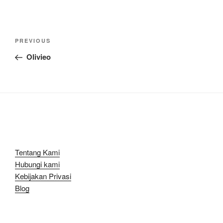
Navigasi
Previous
PREVIOUS
pos
Post
Olivieo
Tentang Kami
Hubungi kami
Kebijakan Privasi
Blog