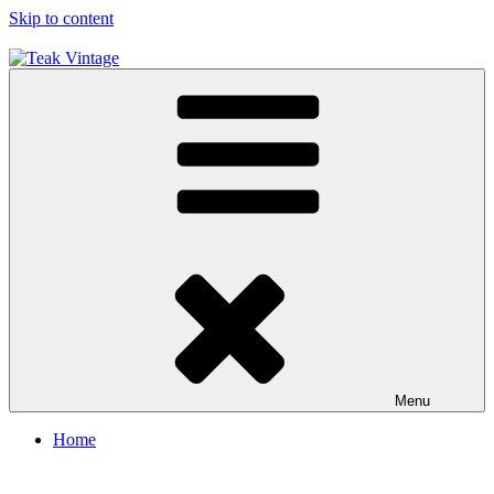
Skip to content
Teak Vintage
Jual Kursi Meja Kayu Jati Restoran / Cafe , Hotel
Menu
Home