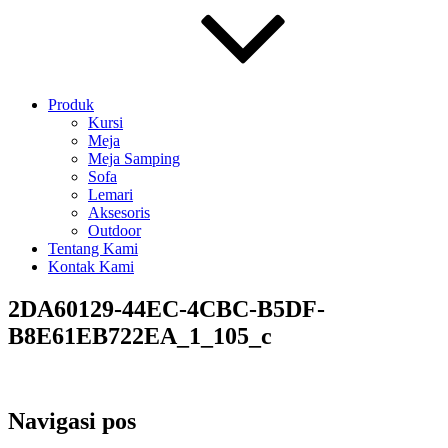
Produk
Kursi
Meja
Meja Samping
Sofa
Lemari
Aksesoris
Outdoor
Tentang Kami
Kontak Kami
2DA60129-44EC-4CBC-B5DF-
B8E61EB722EA_1_105_c
Navigasi pos