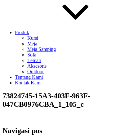
Produk
Kursi
Meja
Meja Samping
Sofa
Lemari
Aksesoris
Outdoor
Tentang Kami
Kontak Kami
73824745-15A3-403F-963F-
047CB0976CBA_1_105_c
Navigasi pos