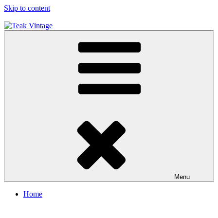
Skip to content
Teak Vintage
Jual Kursi Meja Kayu Jati Restoran / Cafe , Hotel
Menu
Home